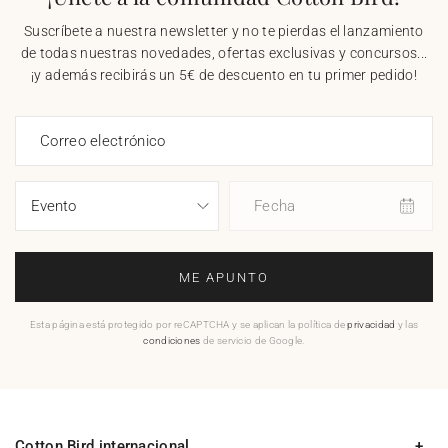
Suscríbete a nuestra newsletter y no te pierdas el lanzamiento
de todas nuestras novedades, ofertas exclusivas y concursos...
¡y además recibirás un 5€ de descuento en tu primer pedido!
Correo electrónico
Fecha
ME APUNTO
Esta página está protegido por reCAPTCHA y se aplican la política de
privacidad
y las
condiciones
de servicio de Google.
Cotton Bird internacional