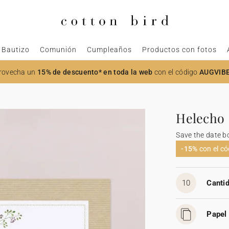
Bautizo
Comunión
Cumpleaños
Productos con fotos
rovecha un
15% de descuento* en toda la web
con el código
AUGVIB
Helecho
Save the date b
-15%
con el c
10
Cantid
Papel 