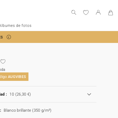
Albumes de fotos
ES
oda
ódigo
AUGVIBES
ad :
10
(26,30 €)
:
Blanco brillante (350 g/m²)