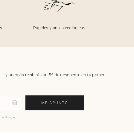
os
Papeles y tintas ecológicas
.. ¡y además recibirás un 5€ de descuento en tu primer
ME APUNTO
o de Google.