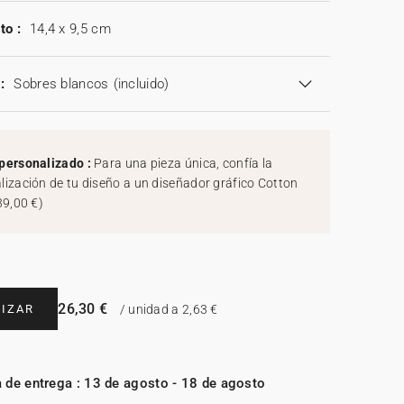
to :
14,4 x 9,5 cm
:
Sobres blancos
(incluido)
personalizado :
Para una pieza única, confía la
lización de tu diseño a un diseñador gráfico Cotton
39,00 €
)
26,30 €
IZAR
/ unidad a 2,63 €
 de entrega : 13 de agosto - 18 de agosto