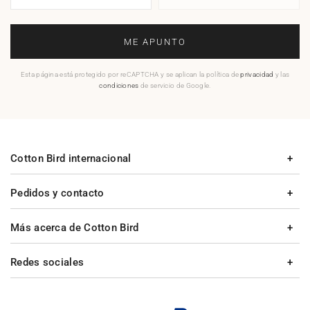
ME APUNTO
Esta página está protegido por reCAPTCHA y se aplican la política de
privacidad
y las
condiciones
de servicio de Google.
Cotton Bird internacional
Pedidos y contacto
Más acerca de Cotton Bird
Redes sociales