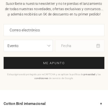
Suscríbete a nuestra newsletter y no te pierdas el lanzamiento
de todas nuestras novedades, ofertas exclusivas y concursos...
¡y además recibirás un 5€ de descuento en tu primer pedido!
Correo electrónico
Fecha
ME APUNTO
Esta página está protegido por reCAPTCHA y se aplican la política de
privacidad
y las
condiciones
de servicio de Google.
Cotton Bird internacional