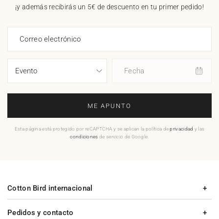
¡y además recibirás un 5€ de descuento en tu primer pedido!
Correo electrónico
Fecha
ME APUNTO
Esta página está protegido por reCAPTCHA y se aplican la política de
privacidad
y las
condiciones
de servicio de Google.
Cotton Bird internacional
Pedidos y contacto