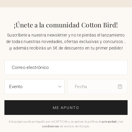
¡Únete a la comunidad Cotton Bird!
Suscríbete a nuestra newsletter y no te pierdas el lanzamiento
de todas nuestras novedades, ofertas exclusivas y concursos...
¡y además recibirás un 5€ de descuento en tu primer pedido!
Correo electrónico
Fecha
ME APUNTO
Esta página está protegido por reCAPTCHA y se aplican la política de
privacidad
y las
condiciones
de servicio de Google.