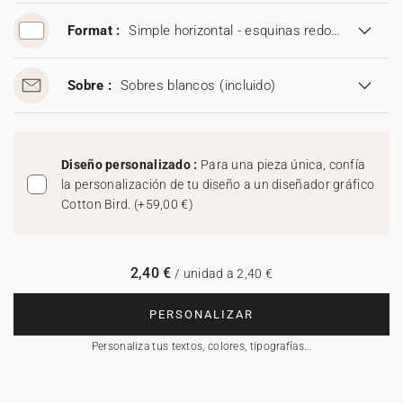
Format :
Simple horizontal - esquinas redondeadas (16,7 x 11,5 cm)
Sobre :
Sobres blancos
(incluido)
Diseño personalizado :
Para una pieza única, confía
la personalización de tu diseño a un diseñador gráfico
Cotton Bird.
(
+59,00 €
)
2,40 €
/ unidad a 2,40 €
PERSONALIZAR
Personaliza tus textos, colores, tipografías…