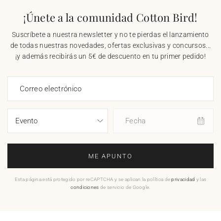
¡Únete a la comunidad Cotton Bird!
Suscríbete a nuestra newsletter y no te pierdas el lanzamiento
de todas nuestras novedades, ofertas exclusivas y concursos...
¡y además recibirás un 5€ de descuento en tu primer pedido!
Correo electrónico
Fecha
ME APUNTO
Esta página está protegido por reCAPTCHA y se aplican la política de
privacidad
y las
condiciones
de servicio de Google.