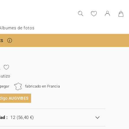
Albumes de fotos
ES
a
autizo
 pegar
fabricado en Francia
ódigo
AUGVIBES
ad :
12
(56,40 €)