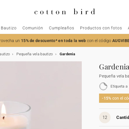
Bautizo
Comunión
Cumpleaños
Productos con fotos
rovecha un
15% de descuento* en toda la web
con el código
AUGVIB
autizo
Pequeña vela bautizo
Gardenia
Gardeni
Pequeña vela b
Etiqueta a
-15%
con el c
12
Cantid