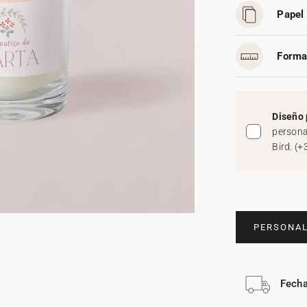
Papel 
Forma
Diseño 
persona
Bird.
(
+
PERSONAL
Fecha