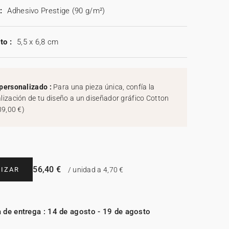
:
Adhesivo Prestige (90 g/m²)
to :
5,5 x 6,8 cm
personalizado :
Para una pieza única, confía la
lización de tu diseño a un diseñador gráfico Cotton
39,00 €
)
56,40 €
IZAR
/ unidad a 4,70 €
 de entrega : 14 de agosto - 19 de agosto