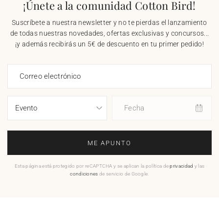
¡Únete a la comunidad Cotton Bird!
Suscríbete a nuestra newsletter y no te pierdas el lanzamiento
de todas nuestras novedades, ofertas exclusivas y concursos...
¡y además recibirás un 5€ de descuento en tu primer pedido!
Correo electrónico
Fecha
ME APUNTO
Esta página está protegido por reCAPTCHA y se aplican la política de
privacidad
y las
condiciones
de servicio de Google.