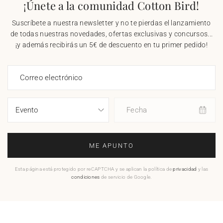
¡Únete a la comunidad Cotton Bird!
Suscríbete a nuestra newsletter y no te pierdas el lanzamiento
de todas nuestras novedades, ofertas exclusivas y concursos...
¡y además recibirás un 5€ de descuento en tu primer pedido!
Correo electrónico
Fecha
ME APUNTO
Esta página está protegido por reCAPTCHA y se aplican la política de
privacidad
y las
condiciones
de servicio de Google.