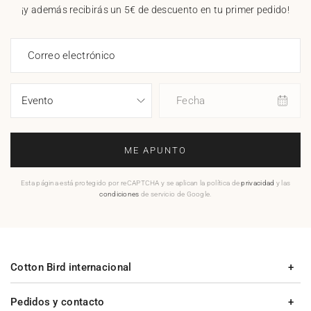
¡y además recibirás un 5€ de descuento en tu primer pedido!
Correo electrónico
Fecha
ME APUNTO
Esta página está protegido por reCAPTCHA y se aplican la política de
privacidad
y las
condiciones
de servicio de Google.
Cotton Bird internacional
Pedidos y contacto