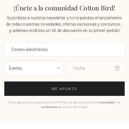
¡Únete a la comunidad Cotton Bird!
Suscríbete a nuestra newsletter y no te pierdas el lanzamiento
de todas nuestras novedades, ofertas exclusivas y concursos...
¡y además recibirás un 5€ de descuento en tu primer pedido!
Correo electrónico
Fecha
ME APUNTO
Esta página está protegido por reCAPTCHA y se aplican la política de
privacidad
y las
condiciones
de servicio de Google.