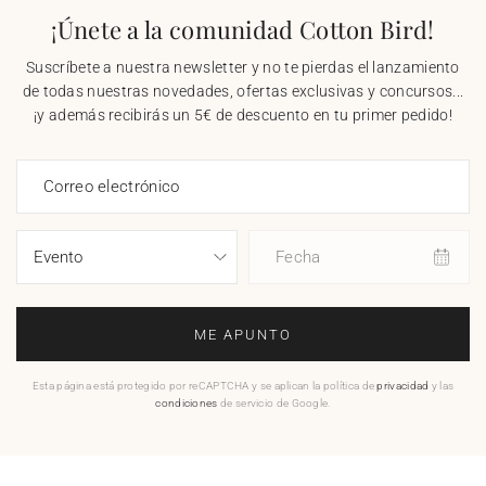
¡Únete a la comunidad Cotton Bird!
Suscríbete a nuestra newsletter y no te pierdas el lanzamiento
de todas nuestras novedades, ofertas exclusivas y concursos...
¡y además recibirás un 5€ de descuento en tu primer pedido!
Correo electrónico
Fecha
ME APUNTO
Esta página está protegido por reCAPTCHA y se aplican la política de
privacidad
y las
condiciones
de servicio de Google.