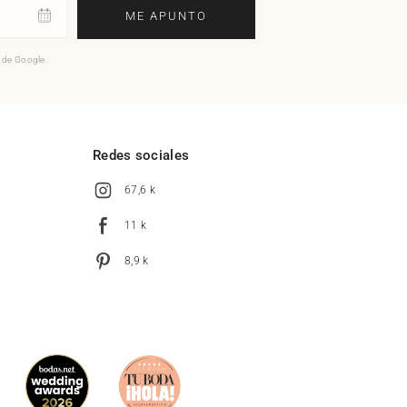
ME APUNTO
o de Google.
l
Redes sociales
67,6 k
11 k
8,9 k