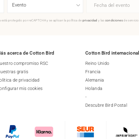
Fecha del evento
 está protegido por reCAPTCHA y se aplican la política de
privacidad
y las
condiciones
de servici
ás acerca de Cotton Bird
Cotton Bird internaciona
uestro compromiso RSC
Reino Unido
uestras gratis
Francia
olítica de privacidad
Alemania
onfigurar mis cookies
Holanda
-
Descubre Bird Postal