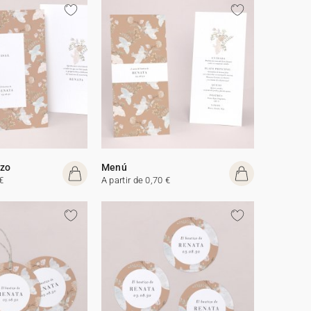
izo
Menú
€
A partir de 0,70 €