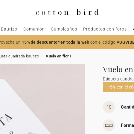
Bautizo
Comunión
Cumpleaños
Productos con fotos
rovecha un
15% de descuento* en toda la web
con el código
AUGVIB
queta cuadrada bautizo
Vuelo en flor I
Vuelo en 
Etiqueta cuadra
-15%
con el c
10
Cantid
Forma