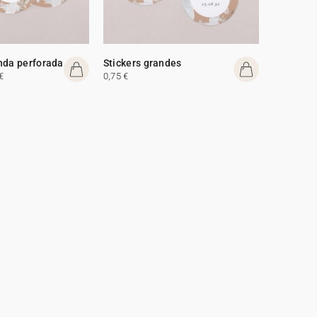
nda perforada
Stickers grandes
€
0,75 €