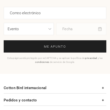
Correo electrónico
Fecha
ME APUNTO
Esta página está protegido por reCAPTCHA y se aplican la política de
privacidad
y las
condiciones
de servicio de Google.
Cotton Bird internacional
Pedidos y contacto