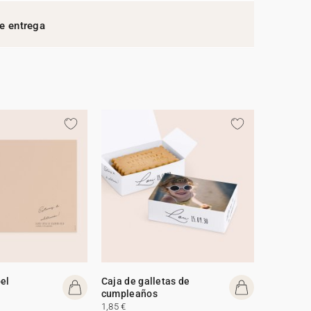
e entrega
el
Caja de galletas de
cumpleaños
1,85 €