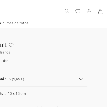
Albumes de fotos
art
pleaños
luidos
ad :
5
(9,45 €)
to :
10 x 15 cm