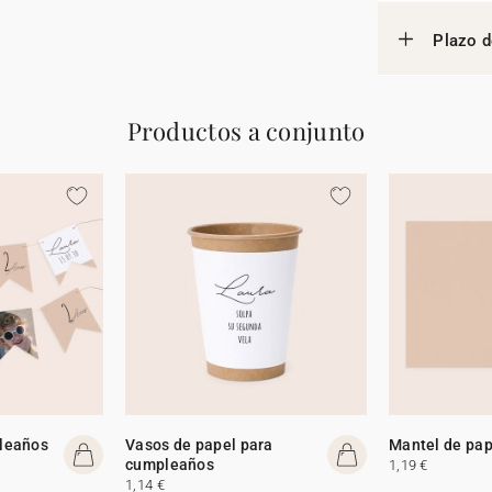
Plazo d
Productos a conjunto
leaños
Vasos de papel para
Mantel de pap
cumpleaños
1,19 €
1,14 €