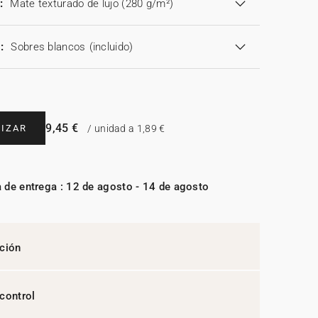
:
Mate texturado de lujo (280 g/m²)
:
Sobres blancos
(incluido)
9,45 €
IZAR
/ unidad a 1,89 €
 de entrega : 12 de agosto - 14 de agosto
ción
control