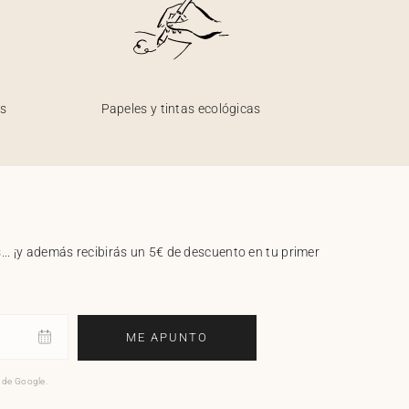
os
Papeles y tintas ecológicas
.. ¡y además recibirás un 5€ de descuento en tu primer
ME APUNTO
o de Google.