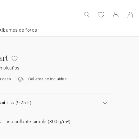
Albumes de fotos
art
cumpleaños
n casa
Galletas no incluidas
ad :
5
(9,25 €)
:
Liso brillante simple (300 g/m²)