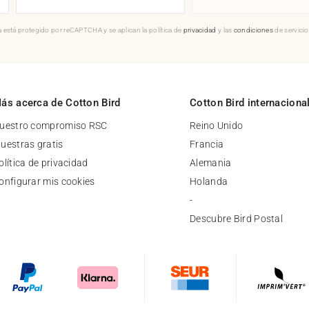
 está protegido por reCAPTCHA y se aplican la política de
privacidad
y las
condiciones
de servici
ás acerca de Cotton Bird
Cotton Bird internaciona
uestro compromiso RSC
Reino Unido
uestras gratis
Francia
olítica de privacidad
Alemania
onfigurar mis cookies
Holanda
-
Descubre Bird Postal