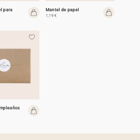
l para
Mantel de papel
1,19 €
umpleaños