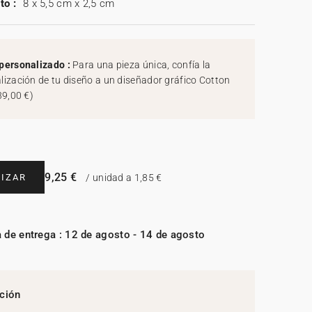
to :
8 x 5,5 cm x 2,5 cm
personalizado :
Para una pieza única, confía la
lización de tu diseño a un diseñador gráfico Cotton
39,00 €
)
9,25 €
IZAR
/ unidad a 1,85 €
 de entrega : 12 de agosto - 14 de agosto
ción