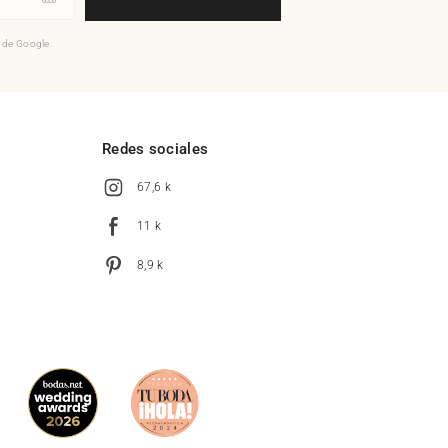
o de Google.
l
Redes sociales
67,6 k
11 k
8,9 k