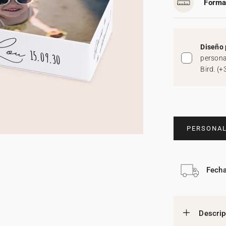
Forma
Diseño 
persona
Bird.
(
+
PERSONAL
Fecha
Descrip