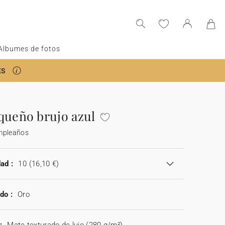
Albumes de fotos
ES
queño brujo azul
mpleaños
ad :
10
(16,10 €)
do :
Oro