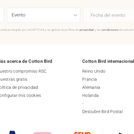
Fecha del evento
 está protegido por reCAPTCHA y se aplican la política de
privacidad
y las
condiciones
de servici
ás acerca de Cotton Bird
Cotton Bird internaciona
uestro compromiso RSC
Reino Unido
uestras gratis
Francia
olítica de privacidad
Alemania
onfigurar mis cookies
Holanda
-
Descubre Bird Postal