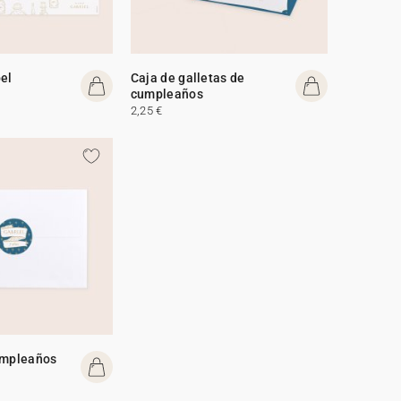
el
Caja de galletas de
cumpleaños
2,25 €
umpleaños