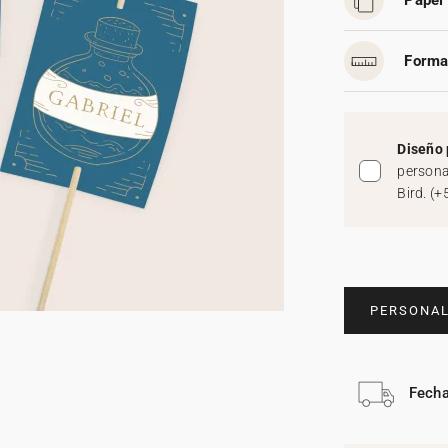
Papel 
Forma
Diseño 
persona
Bird.
(
+
PERSONAL
Fecha