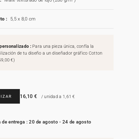
:
Mate texturado de lujo (280 g/m²)
to :
5,5 x 8,0 cm
personalizado :
Para una pieza única, confía la
lización de tu diseño a un diseñador gráfico Cotton
59,00 €
)
16,10 €
IZAR
/ unidad a 1,61 €
 de entrega : 20 de agosto - 24 de agosto