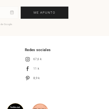
ME APUNTO
o de Google.
l
Redes sociales
67,6 k
11 k
8,9 k