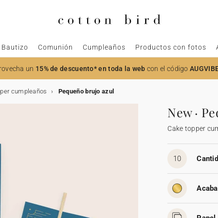
Bautizo
Comunión
Cumpleaños
Productos con fotos
rovecha un
15% de descuento* en toda la web
con el código
AUGVIB
pper cumpleaños
Pequeño brujo azul
New · Pe
Cake topper cu
10
Cantid
Acaba