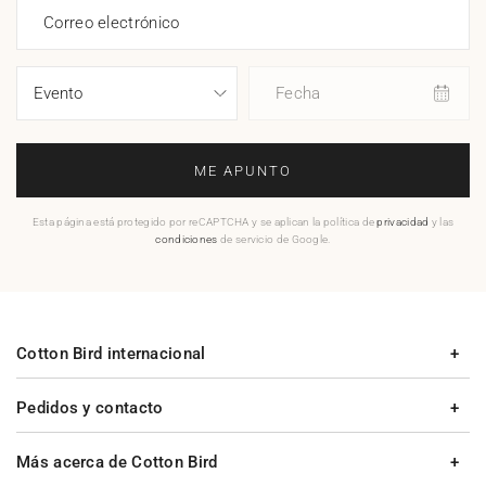
Correo electrónico
Fecha
ME APUNTO
Esta página está protegido por reCAPTCHA y se aplican la política de
privacidad
y las
condiciones
de servicio de Google.
Cotton Bird internacional
Pedidos y contacto
Más acerca de Cotton Bird