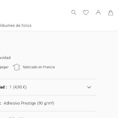
Albumes de fotos
avidad
 pegar
fabricado en Francia
ad :
1
(4,90 €)
:
Adhesivo Prestige (90 g/m²)