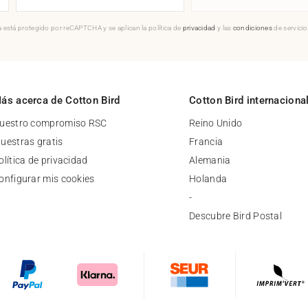
 está protegido por reCAPTCHA y se aplican la política de
privacidad
y las
condiciones
de servici
ás acerca de Cotton Bird
Cotton Bird internaciona
uestro compromiso RSC
Reino Unido
uestras gratis
Francia
olítica de privacidad
Alemania
onfigurar mis cookies
Holanda
-
Descubre Bird Postal