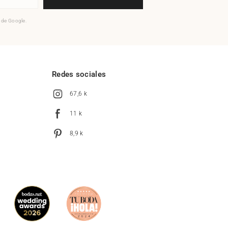
o de Google.
l
Redes sociales
67,6 k
11 k
8,9 k