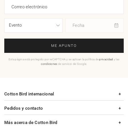
Correo electrónico
Fecha
ME APUNTO
Esta página está protegido por reCAPTCHA y se aplican la política de
privacidad
y las
condiciones
de servicio de Google.
Cotton Bird internacional
Pedidos y contacto
Más acerca de Cotton Bird