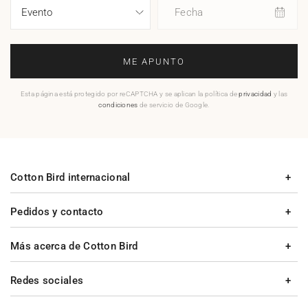
Fecha
ME APUNTO
Esta página está protegido por reCAPTCHA y se aplican la política de
privacidad
y las
condiciones
de servicio de Google.
Cotton Bird internacional
Pedidos y contacto
Más acerca de Cotton Bird
Redes sociales