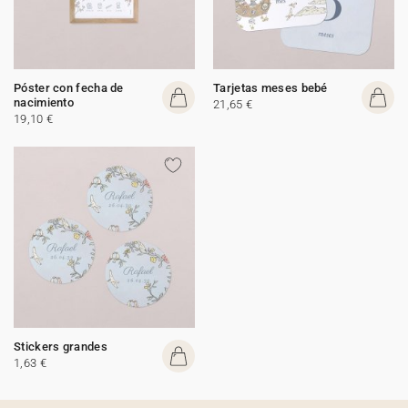
Póster con fecha de
Tarjetas meses bebé
nacimiento
21,65 €
19,10 €
Stickers grandes
1,63 €