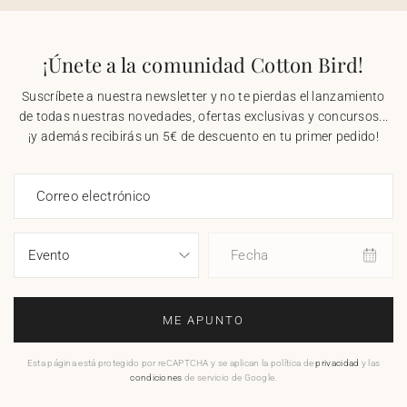
¡Únete a la comunidad Cotton Bird!
Suscríbete a nuestra newsletter y no te pierdas el lanzamiento
de todas nuestras novedades, ofertas exclusivas y concursos...
¡y además recibirás un 5€ de descuento en tu primer pedido!
Correo electrónico
Fecha
ME APUNTO
Esta página está protegido por reCAPTCHA y se aplican la política de
privacidad
y las
condiciones
de servicio de Google.