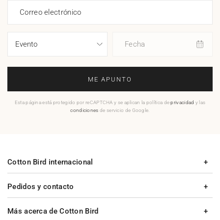
Correo electrónico
Fecha
ME APUNTO
Esta página está protegido por reCAPTCHA y se aplican la política de
privacidad
y las
condiciones
de servicio de Google.
Cotton Bird internacional
Pedidos y contacto
Más acerca de Cotton Bird