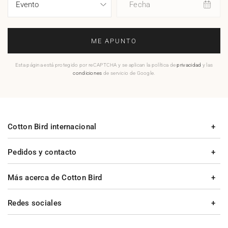
Fecha
ME APUNTO
Esta página está protegido por reCAPTCHA y se aplican la política de
privacidad
y las
condiciones
de servicio de Google.
Cotton Bird internacional
Pedidos y contacto
Más acerca de Cotton Bird
Redes sociales