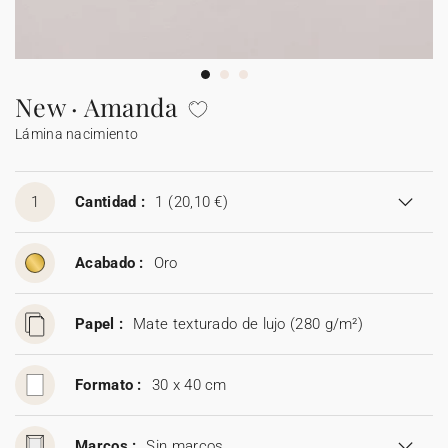
Guirlanda de boda
Sticker
Álbum de fotos boda
Etiquetas para detalles
Etiquetas para detalles
Servilleteros
Stickers para regalos
Día del padre
Sobres y forros de sobre
Felicitaciones de Navidad
Guirnalda
Decoración casa
Stickers
Jabones artesanales
Jabones artesanales
Regalos de Navidad
Stickers
Foto
Cámaras desechables
Sticker cámaras desechables
Colaboraciones
Caja para galletas
Polaroids
Accesorios
Libro de firmas boda
Accesorios
Botellitas
Botellitas
Botellitas
Jabones artesanales
Cuadernos de notas
New · Amanda
Lámina nacimiento
Caja sorpresa
Álbum de fotos
Tarjetas digitales
Sticker cámaras desechables
Bolsitas de tela
Bolsitas de tela
Bolsitas de tela
Botellitas
Tarjeta de regalo
Bolsitas de tela
1
Cantidad :
1
(20,10 €)
Acabado :
Oro
Papel :
Mate texturado de lujo (280 g/m²)
Formato :
30 x 40 cm
Marcos :
Sin marcos