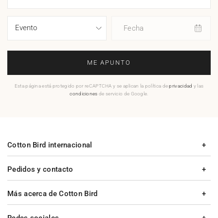
Fecha
ME APUNTO
Esta página está protegido por reCAPTCHA y se aplican la política de
privacidad
y las
condiciones
de servicio de Google.
Cotton Bird internacional
Pedidos y contacto
Más acerca de Cotton Bird
Redes sociales