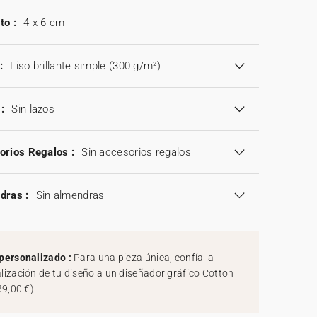
to :
4 x 6 cm
:
Liso brillante simple (300 g/m²)
:
Sin lazos
orios Regalos :
Sin accesorios regalos
dras :
Sin almendras
personalizado :
Para una pieza única, confía la
lización de tu diseño a un diseñador gráfico Cotton
39,00 €
)