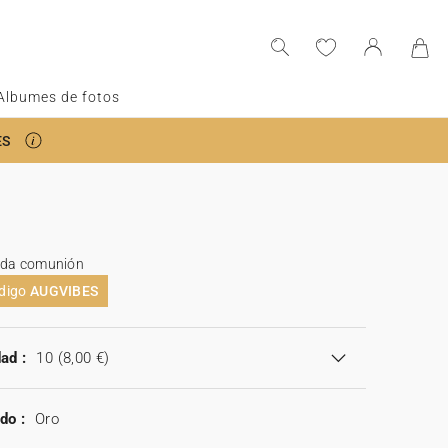
Albumes de fotos
ES
ada comunión
ódigo
AUGVIBES
ad :
10
(8,00 €)
do :
Oro