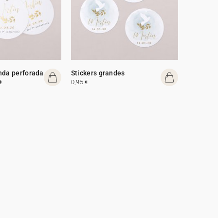
nda perforada
Stickers grandes
€
0,95 €