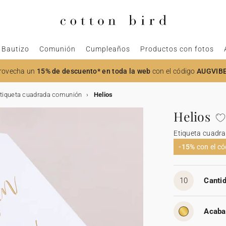
Bautizo
Comunión
Cumpleaños
Productos con fotos
rovecha un
15% de descuento* en toda la web
con el código
AUGVIB
tiqueta cuadrada comunión
Helios
Helios
Etiqueta cuadr
-15%
con el c
10
Cantid
Acaba