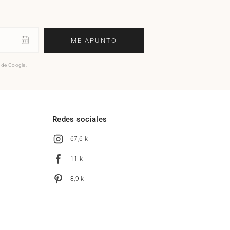
ME APUNTO
o de Google.
l
Redes sociales
67,6 k
11 k
8,9 k