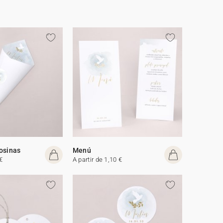
osinas
Menú
€
A partir de 1,10 €