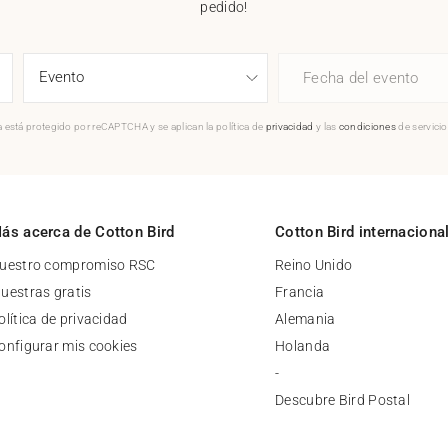
pedido!
Fecha del evento
 está protegido por reCAPTCHA y se aplican la política de
privacidad
y las
condiciones
de servici
ás acerca de Cotton Bird
Cotton Bird internaciona
uestro compromiso RSC
Reino Unido
uestras gratis
Francia
olítica de privacidad
Alemania
onfigurar mis cookies
Holanda
-
Descubre Bird Postal