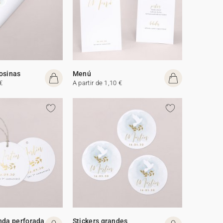
osinas
Menú
€
A partir de 1,10 €
nda perforada
Stickers grandes