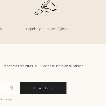
os
Papeles y tintas ecológicas
.. ¡y además recibirás un 5€ de descuento en tu primer
ME APUNTO
o de Google.