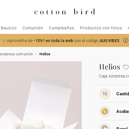
Bautizo
Comunión
Cumpleaños
Productos con fotos
✨ Aprovécha de
-15%* en toda la web
con el código
AUGVIBES
 sorpresa comunión
Helios
Helios
Caja sorpresa 
10
Cantid
Acaba