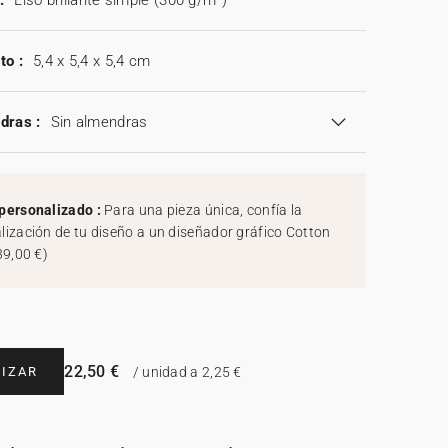
:
Liso brillante simple (300 g/m²)
to :
5,4 x 5,4 x 5,4 cm
dras :
Sin almendras
personalizado :
Para una pieza única, confía la
lización de tu diseño a un diseñador gráfico Cotton
39,00 €
)
22,50 €
IZAR
/ unidad a 2,25 €