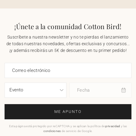
¡Únete a la comunidad Cotton Bird!
Suscríbete a nuestra newsletter y no te pierdas el lanzamiento
de todas nuestras novedades, ofertas exclusivas y concursos...
¡y además recibirás un 5€ de descuento en tu primer pedido!
Correo electrónico
Fecha
ME APUNTO
Esta página está protegido por reCAPTCHA y se aplican la política de
privacidad
y las
condiciones
de servicio de Google.