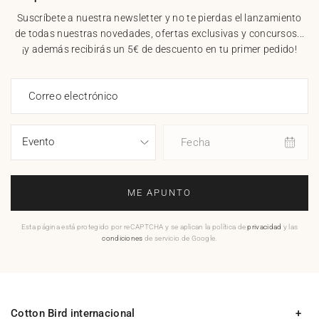
Suscríbete a nuestra newsletter y no te pierdas el lanzamiento
de todas nuestras novedades, ofertas exclusivas y concursos...
¡y además recibirás un 5€ de descuento en tu primer pedido!
Correo electrónico
Fecha
ME APUNTO
Esta página está protegido por reCAPTCHA y se aplican la política de
privacidad
y las
condiciones
de servicio de Google.
Cotton Bird internacional