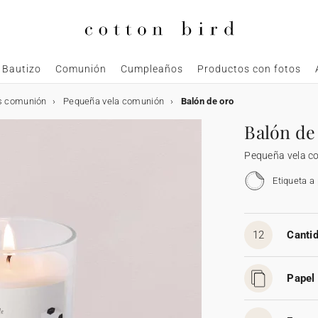
Bautizo
Comunión
Cumpleaños
Productos con fotos
s comunión
Pequeña vela comunión
Balón de oro
Balón de
Pequeña vela c
Etiqueta a
12
Cantid
Papel 