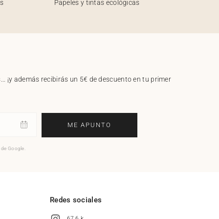
os
Papeles y tintas ecológicas
.. ¡y además recibirás un 5€ de descuento en tu primer
ME APUNTO
o de Google.
l
Redes sociales
67,6 k