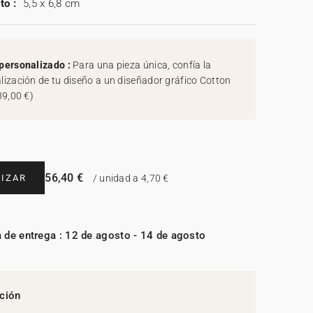
to :
5,5 x 6,8 cm
personalizado :
Para una pieza única, confía la
lización de tu diseño a un diseñador gráfico Cotton
39,00 €
)
56,40 €
IZAR
/ unidad a 4,70 €
 de entrega : 12 de agosto - 14 de agosto
ción