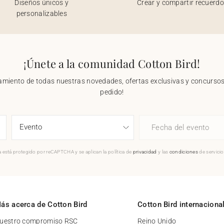
Diseños únicos y
Crear y compartir recuerd
personalizables
¡Únete a la comunidad Cotton Bird!
nzamiento de todas nuestras novedades, ofertas exclusivas y concursos.
pedido!
Fecha del evento
 está protegido por reCAPTCHA y se aplican la política de
privacidad
y las
condiciones
de servici
ás acerca de Cotton Bird
Cotton Bird internaciona
uestro compromiso RSC
Reino Unido