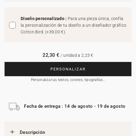
Diseño personalizado :
Para una pieza única, confía
la personalización de tu diseño a un diseñador gráfico
Cotton Bird.
(
+39,00 €
)
22,30 €
/ unidad a 2,23 €
PERSONALIZAR
Personaliza tus textos, colores, tipografías…
Fecha de entrega : 14 de agosto - 19 de agosto
Descripción