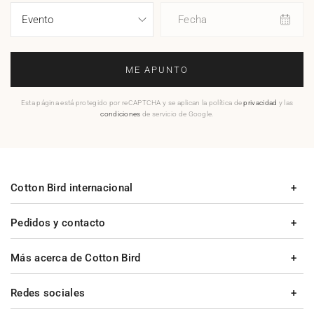
Fecha
ME APUNTO
Esta página está protegido por reCAPTCHA y se aplican la política de
privacidad
y las
condiciones
de servicio de Google.
Cotton Bird internacional
Pedidos y contacto
Más acerca de Cotton Bird
Redes sociales