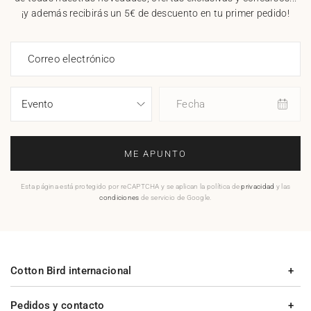
¡y además recibirás un 5€ de descuento en tu primer pedido!
Correo electrónico
Fecha
ME APUNTO
Esta página está protegido por reCAPTCHA y se aplican la política de
privacidad
y las
condiciones
de servicio de Google.
Cotton Bird internacional
Pedidos y contacto