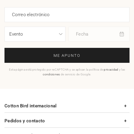
Correo electrónico
Fecha
ME APUNTO
Esta página está protegido por reCAPTCHA y se aplican la política de
privacidad
y las
condiciones
de servicio de Google.
Cotton Bird internacional
Pedidos y contacto