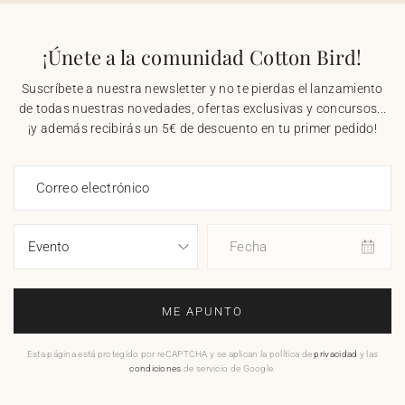
¡Únete a la comunidad Cotton Bird!
Suscríbete a nuestra newsletter y no te pierdas el lanzamiento
de todas nuestras novedades, ofertas exclusivas y concursos...
¡y además recibirás un 5€ de descuento en tu primer pedido!
Correo electrónico
Fecha
ME APUNTO
Esta página está protegido por reCAPTCHA y se aplican la política de
privacidad
y las
condiciones
de servicio de Google.