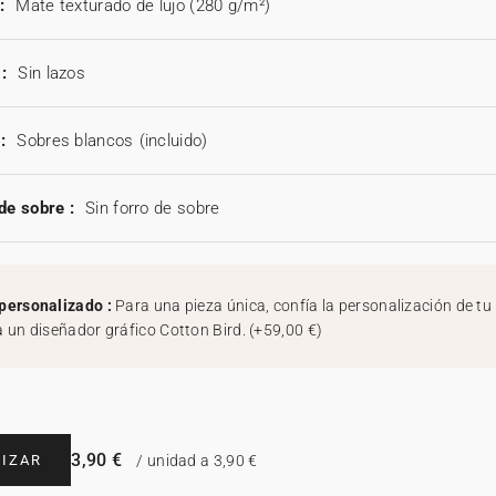
:
Mate texturado de lujo (280 g/m²)
:
Sin lazos
:
Sobres blancos
(incluido)
de sobre :
Sin forro de sobre
personalizado :
Para una pieza única, confía la personalización de tu
a un diseñador gráfico Cotton Bird.
(
+59,00 €
)
3,90 €
IZAR
/ unidad a 3,90 €