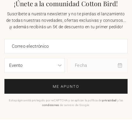
¡Únete a la comunidad Cotton Bird!
Suscríbete a nuestra newsletter y no te pierdas el lanzamiento
de todas nuestras novedades, ofertas exclusivas y concursos...
¡y además recibirás un 5€ de descuento en tu primer pedido!
Correo electrónico
Fecha
ME APUNTO
Esta página está protegido por reCAPTCHA y se aplican la política de
privacidad
y las
condiciones
de servicio de Google.