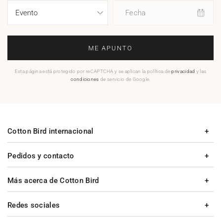
Fecha
ME APUNTO
Esta página está protegido por reCAPTCHA y se aplican la política de
privacidad
y las
condiciones
de servicio de Google.
Cotton Bird internacional
Pedidos y contacto
Más acerca de Cotton Bird
Redes sociales