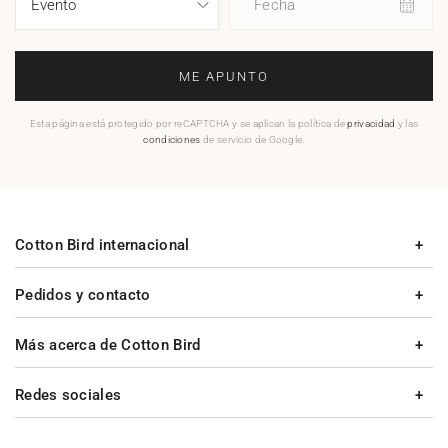
Fecha
ME APUNTO
Esta página está protegido por reCAPTCHA y se aplican la política de
privacidad
y las
condiciones
de servicio de Google.
Cotton Bird internacional
Pedidos y contacto
Más acerca de Cotton Bird
Redes sociales