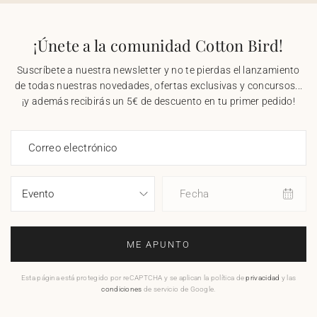
¡Únete a la comunidad Cotton Bird!
Suscríbete a nuestra newsletter y no te pierdas el lanzamiento
de todas nuestras novedades, ofertas exclusivas y concursos...
¡y además recibirás un 5€ de descuento en tu primer pedido!
Correo electrónico
Fecha
ME APUNTO
Esta página está protegido por reCAPTCHA y se aplican la política de
privacidad
y las
condiciones
de servicio de Google.