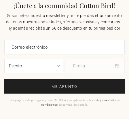
¡Únete a la comunidad Cotton Bird!
Suscríbete a nuestra newsletter y no te pierdas el lanzamiento
de todas nuestras novedades, ofertas exclusivas y concursos...
¡y además recibirás un 5€ de descuento en tu primer pedido!
Correo electrónico
Fecha
ME APUNTO
Esta página está protegido por reCAPTCHA y se aplican la política de
privacidad
y las
condiciones
de servicio de Google.