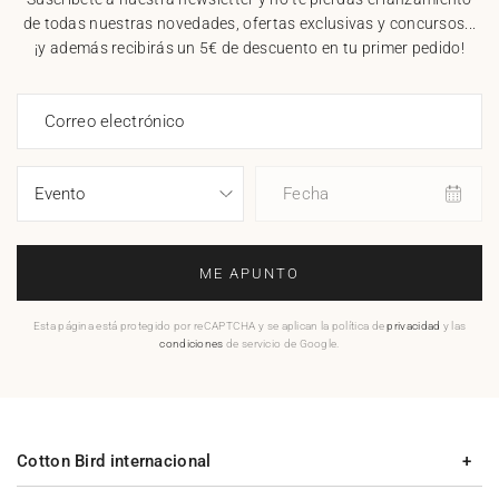
de todas nuestras novedades, ofertas exclusivas y concursos...
¡y además recibirás un 5€ de descuento en tu primer pedido!
Correo electrónico
Fecha
ME APUNTO
Esta página está protegido por reCAPTCHA y se aplican la política de
privacidad
y las
condiciones
de servicio de Google.
Cotton Bird internacional