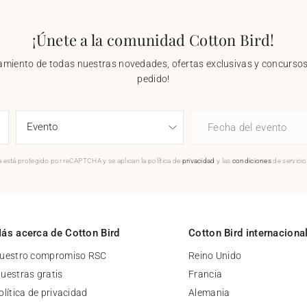
¡Únete a la comunidad Cotton Bird!
nzamiento de todas nuestras novedades, ofertas exclusivas y concursos.
pedido!
Fecha del evento
 está protegido por reCAPTCHA y se aplican la política de
privacidad
y las
condiciones
de servici
ás acerca de Cotton Bird
Cotton Bird internaciona
uestro compromiso RSC
Reino Unido
uestras gratis
Francia
olítica de privacidad
Alemania