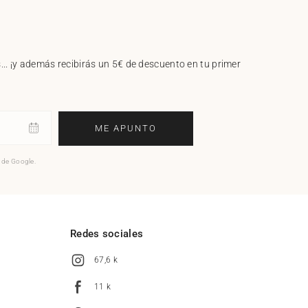
.. ¡y además recibirás un 5€ de descuento en tu primer
ME APUNTO
o de Google.
l
Redes sociales
67,6 k
11 k