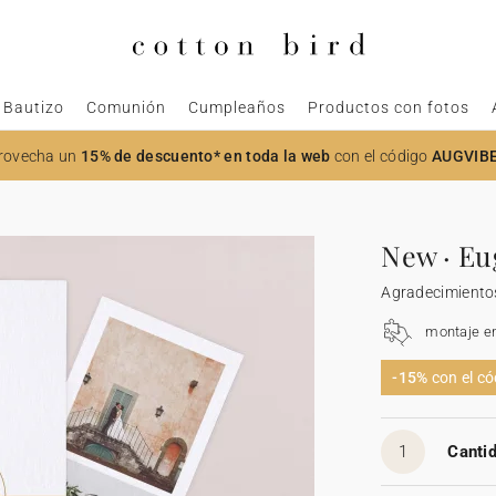
Bautizo
Comunión
Cumpleaños
Productos con fotos
rovecha un
15% de descuento* en toda la web
con el código
AUGVIB
New · Eu
Agradecimiento
montaje e
-15%
con el c
1
Cantid