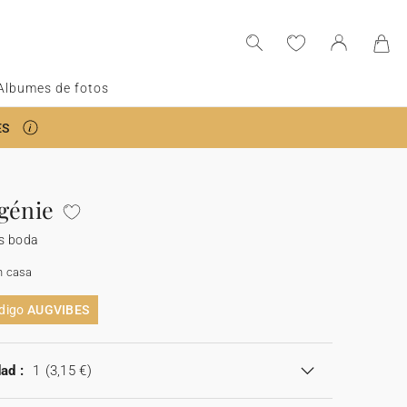
Albumes de fotos
ES
génie
s boda
n casa
ódigo
AUGVIBES
ad :
1
(3,15 €)