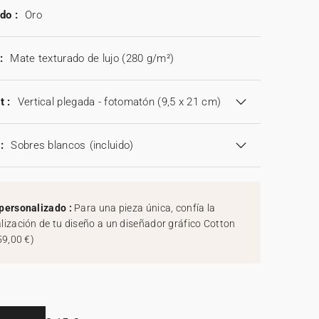
do :
Oro
:
Mate texturado de lujo (280 g/m²)
t :
Vertical plegada - fotomatón (9,5 x 21 cm)
:
Sobres blancos
(incluido)
personalizado :
Para una pieza única, confía la
lización de tu diseño a un diseñador gráfico Cotton
59,00 €
)