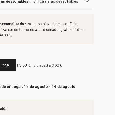
as desechables :
Sin cámaras desechables
personalizado :
Para una pieza única, confía la
lización de tu diseño a un diseñador gráfico Cotton
39,00 €
)
15,60 €
IZAR
/ unidad a 3,90 €
 de entrega : 12 de agosto - 14 de agosto
ción