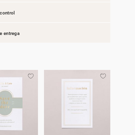
control
e entrega