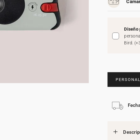
Cámar
Diseño 
persona
Bird.
(
+
PERSONAL
Fecha
Descrip