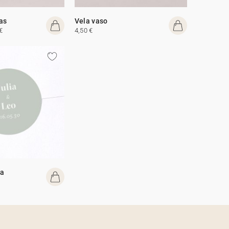
tas
Vela vaso
€
4,50 €
da