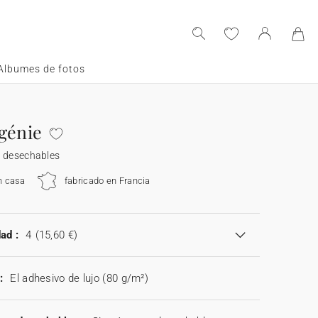
Albumes de fotos
génie
s desechables
n casa
fabricado en Francia
ad :
4
(15,60 €)
:
El adhesivo de lujo (80 g/m²)