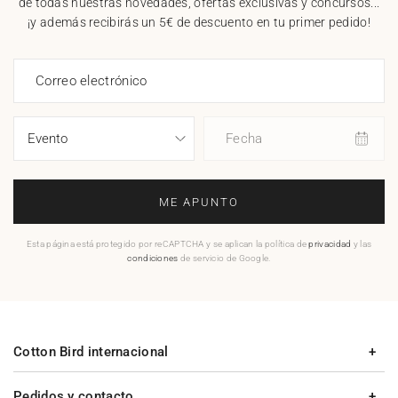
de todas nuestras novedades, ofertas exclusivas y concursos...
¡y además recibirás un 5€ de descuento en tu primer pedido!
Correo electrónico
Fecha
ME APUNTO
Esta página está protegido por reCAPTCHA y se aplican la política de
privacidad
y las
condiciones
de servicio de Google.
Cotton Bird internacional
Pedidos y contacto