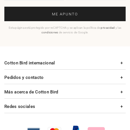
ME APUNTO
Esta página está protegido por reCAPTCHA y se aplican la política de
privacidad
y las
condiciones
de servicio de Google.
Cotton Bird internacional
Pedidos y contacto
Más acerca de Cotton Bird
Redes sociales