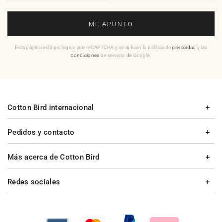
ME APUNTO
Esta página está protegido por reCAPTCHA y se aplican la política de
privacidad
y las
condiciones
de servicio de Google.
Cotton Bird internacional
Pedidos y contacto
Más acerca de Cotton Bird
Redes sociales