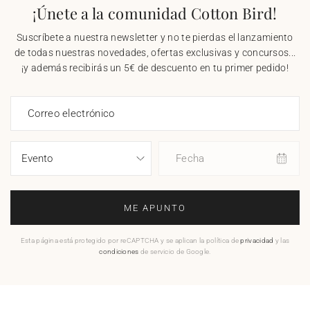
¡Únete a la comunidad Cotton Bird!
Suscríbete a nuestra newsletter y no te pierdas el lanzamiento
de todas nuestras novedades, ofertas exclusivas y concursos...
¡y además recibirás un 5€ de descuento en tu primer pedido!
Correo electrónico
Fecha
ME APUNTO
Esta página está protegido por reCAPTCHA y se aplican la política de
privacidad
y las
condiciones
de servicio de Google.