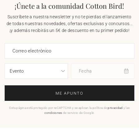
¡Únete a la comunidad Cotton Bird!
Suscríbete a nuestra newsletter y no te pierdas el lanzamiento
de todas nuestras novedades, ofertas exclusivas y concursos...
¡y además recibirás un 5€ de descuento en tu primer pedido!
Correo electrónico
Fecha
ME APUNTO
Esta página está protegido por reCAPTCHA y se aplican la política de
privacidad
y las
condiciones
de servicio de Google.